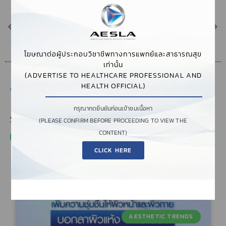
PREVIOUS
NEXT
DPU COLLABORATION
PICOSURE LASER ช่วยแก้ปัญหาอะไรได้บ้าง
โฆษณาต่อผู้ประกอบวิชาชีพทางการแพทย์และสาธารณสุข
เท่านั้น
(ADVERTISE TO HEALTHCARE PROFESSIONAL AND
HEALTH OFFICIAL)
พฤศจิกายน 16, 2023
,
3:16 PM
,
AESTHETIC TRENDS
กรุณากดยืนยันก่อนเข้าชมเนื้อหา
SHARE THIS POST
(PLEASE CONFIRM BEFORE PROCEEDING TO VIEW THE
CONTENT)
CLICK HERE
AESTHETIC TRENDS