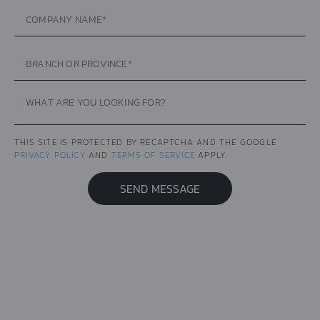
การยอมรับใช้งานคุกกี้
เมื่อคลิก "อนุญาตคุกกี้ทั้งหมด" หมายความว่าผู้ใช้งานยอมรับที่จะ
เปิดการใช้งานคุกกี้เพื่อวัตถุประสงค์ต่าง ๆ ดังต่อไปนี้ เพื่อให้
เว็บไซต์สามารถทำงานได้อย่างถูกต้องและเต็มประสิทธิภาพ เพื่อ
THIS SITE IS PROTECTED BY RECAPTCHA AND THE GOOGLE
เปิดใช้คุณสมบัติของโซเชียลมีเดีย และเพื่อวิเคราะห์การเข้าใช้งาน
PRIVACY POLICY
AND
TERMS OF SERVICE
APPLY.
เพื่อนำข้อมูลไปใช้ในการทำการตลาดและการโฆษณา รวมถึงการ
แบ่งปันข้อมูลการใช้งานกับพาร์ทเนอร์โซเชียลมีเดีย
SEND MESSAGE
การตั้งค่าคุกกี้
ยอมรับทั้งหมด
LEARN MORE
JOIN CAMPAIGN GET FREE!
DOWNLOAD BROCHURES
BOOK A CONSULTANT
TREATMENT