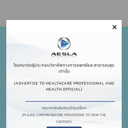
ประโยชน์ของหมวก CAPILLUS
ย้อนกระบวนการผมร่วง
ปลอดภัยและได้ผลสำหรับการรักษาอาการผมร่วงจาก
พันธุกรรม
รักษาอาการผมบางและศีรษะล้าน
เพิ่มสารอาหารให้กับเส้นผม และช่วยให้เส้นผมดูมี
สุขภาพดี
ฟื้นฟูสภาพผมที่เสียหาย
ใช้งานง่าย ปราศจากผลข้างเคียงที่รุนแรง