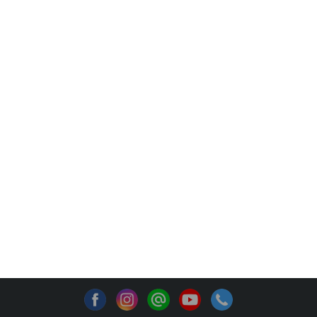
✧OVERVIEW
✧AS THE LIGHT SHINES
✧BENEFITS
✧WHAT TO EXPECT
✧RESULTS
CAPILLUS LASER CAPS
CAPILLUS หมวกเลเซอร์ทางการแพทย์ที่ผ่านการรับรองทาง
คลินิกแล้วว่า สวมหมวกเพียงวันละ 6 นาที จะช่วยให้ผมแข็ง
แรงสุขภาพดี และดกหนายิ่งขึ้น โดยใช้แสงไดโอดเลเซอร์ที่
สามารถแทรกผ่านลงไปได้ลึกถึงรากผม ในระดับที่จะช่วย
กระตุ้นการเกิดผมใหม่อย่างมีประสิทธิภาพ