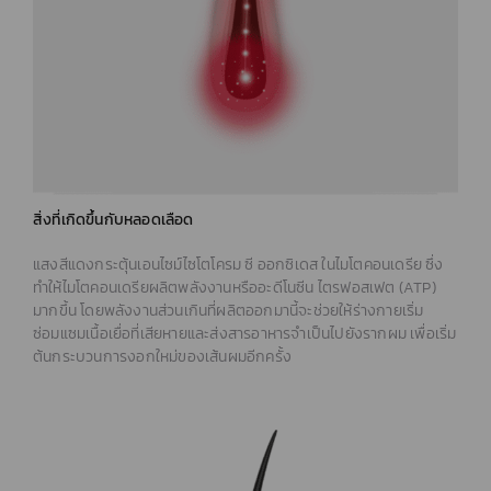
สิ่งที่เกิดขึ้นกับหลอดเลือด
แสงสีแดงกระตุ้นเอนไซม์ไซโตโครม ซี ออกซิเดส ในไมโตคอนเดรีย ซึ่ง
ทำให้ไมโตคอนเดรียผลิตพลังงานหรืออะดีโนซีน ไตรฟอสเฟต (ATP)
มากขึ้น โดยพลังงานส่วนเกินที่ผลิตออกมานี้จะช่วยให้ร่างกายเริ่ม
ซ่อมแซมเนื้อเยื่อที่เสียหายและส่งสารอาหารจำเป็นไปยังรากผม เพื่อเริ่ม
โฆษณาต่อผู้ประกอบวิชาชีพทางการแพทย์และสาธารณสุข
ต้นกระบวนการงอกใหม่ของเส้นผมอีกครั้ง
เท่านั้น
(ADVERTISE TO HEALTHCARE PROFESSIONAL AND
HEALTH OFFICIAL)
กรุณากดยืนยันก่อนเข้าชมเนื้อหา