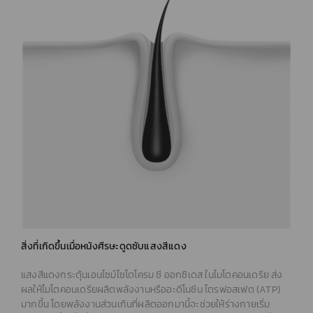
สิ่งที่เกิดขึ้นเมื่อหนังศีรษะดูดซับแสงสีแดง
แสงสีแดงกระตุ้นเอนไซม์ไซโตโครม ซี ออกซิเดส ในไมโตคอนเดรีย ส่ง
ผลให้ไมโตคอนเดรียผลิตพลังงานหรืออะดีโนซีน ไตรฟอสเฟต (ATP)
มากขึ้น โดยพลังงานส่วนเกินที่ผลิตออกมานี้จะช่วยให้ร่างกายเริ่ม
ซ่อมแซมเนื้อเยื่อที่เสียหายและส่งสารอาหารจำเป็นไปยังรากผม เพื่อเริ่ม
ต้นกระบวนการงอกใหม่ของเส้นผมอีกครั้ง