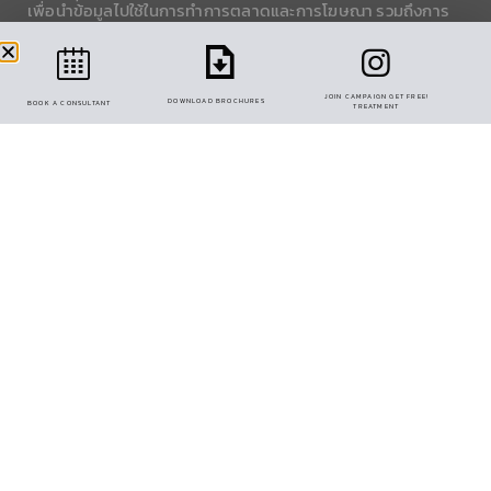
เพื่อนำข้อมูลไปใช้ในการทำการตลาดและการโฆษณา รวมถึงการ
แบ่งปันข้อมูลการใช้งานกับพาร์ทเนอร์โซเชียลมีเดีย
การตั้งค่าคุกกี้
ยอมรับทั้งหมด
LEARN MORE
JOIN CAMPAIGN GET FREE!
DOWNLOAD BROCHURES
BOOK A CONSULTANT
TREATMENT
PANNA EKKAMAI-RAMINTRA (CENTRAL FESTIVAL
EASTVILLE) 106 SOI NAK-NIWAT 6 LADPRAO,
BANGKOK 10230, THAILAND.
OPEN ON MON – FRI 09:00-18:00