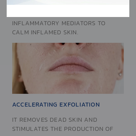
IT DECREASES PRO-INFLAMMATORY
MEDIATORS AND INCREASES ANTI-
INFLAMMATORY MEDIATORS TO
CALM INFLAMED SKIN.
ACCELERATING EXFOLIATION
IT REMOVES DEAD SKIN AND
STIMULATES THE PRODUCTION OF