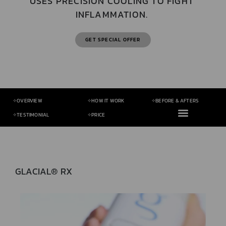
USES PRECISION COOLING TO FIGHT
INFLAMMATION.
GET SPECIAL OFFER
✧OVERVIEW
✧HOW IT WORK
✧BEFORE & AFTERS
✧TESTIMONIAL
✧PRICE
GLACIAL® RX