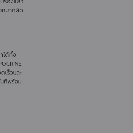
ับรองแล้ว
ออกมากผิด
ได้ทั้ง
 APOCRINE
วดเร็วและ
ันทีพร้อม