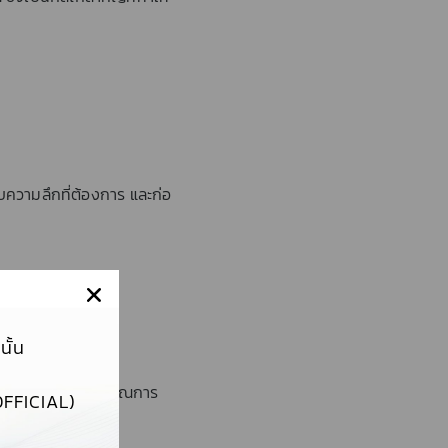
บความลึกที่ต้องการ และก่อ
ั้น
ว้าง และกำหนดบริเวณการ
FFICIAL)