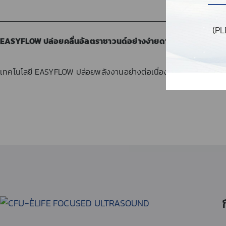
(P
EASYFLOW ปล่อยคลื่นอัลตราซาวนด์อย่างง่ายดาย
เทคโนโลยี EASYFLOW ปล่อยพลังงานอย่างต่อเนื่องไปยังจุดโฟกัสที่ก