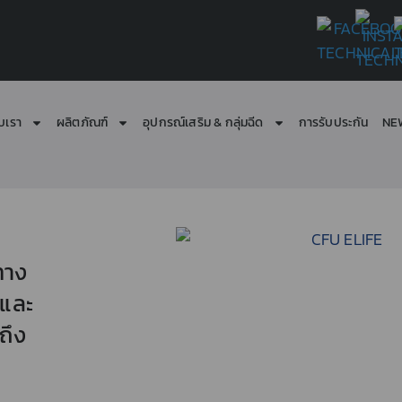
ับเรา
ผลิตภัณฑ์
อุปกรณ์เสริม & กลุ่มฉีด
การรับประกัน
NE
ทาง
 และ
ถึง