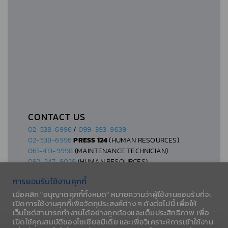
CONTACT US
02-538-6996
/
099-393-9639
02-538-6996
PRESS 124
(HUMAN RESOURCES)
061-413-9998
(MAINTENANCE TECHNICIAN)
092-247-9029
(HUMAN RESOURCES)
การยอมรับใช้งานคุกกี้
เมื่อคลิก "อนุญาตคุกกี้ทั้งหมด" หมายความว่าผู้ใช้งานยอมรับที่จะ
เปิดการใช้งานคุกกี้เพื่อวัตถุประสงค์ต่าง ๆ ดังต่อไปนี้ เพื่อให้
เว็บไซต์สามารถทำงานได้อย่างถูกต้องและเต็มประสิทธิภาพ เพื่อ
© 2026 AESLA CO., LTD.
เปิดใช้คุณสมบัติของโซเชียลมีเดีย และเพื่อวิเคราะห์การเข้าใช้งาน
PRIVACY POLICY