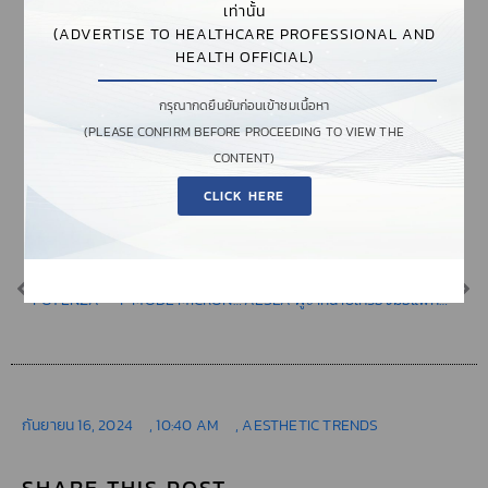
เท่านั้น
ขึ้นหรือที่ให้การสนับสนุน และยังมีโอกาสได้
(ADVERTISE TO HEALTHCARE PROFESSIONAL AND
เป็นส่วนหนึ่งของงานประจำปี AESLA
HEALTH OFFICIAL)
GALA AWARDS ที่ถูกจัดขึ้นเพื่อเฉลิม
กรุณากดยืนยันก่อนเข้าชมเนื้อหา
ฉลองและมอบรางวัลให้กับความสำเร็จของ
(PLEASE CONFIRM BEFORE PROCEEDING TO VIEW THE
บุคลากรการแพทย์ด้านความงาม
CONTENT)
CLICK HERE
PREVIOUS
NEXT
POTENZA – 4-MODE MICRONEEDLING RF, นวัตกรรมใหม่เพื่อใบหน้าตึงกระชับ ลดเลือนริ้วรอย และฟื้นฟูผิวอย่างมีประสิทธิภาพ
AESLA ผู้จำหน่ายเครื่องมือแพทย์ความงาม ที่แพทย์เลือกใช้ในปี 2024
กันยายน 16, 2024
,
10:40 AM
,
AESTHETIC TRENDS