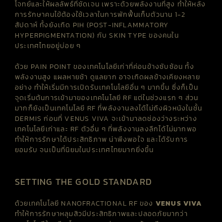
โจทย์และให้ผลลัพธ์ที่ชัดเจน เพราะด้วยพลังงานที่สูง ทำให้หลัง
การรักษาคนไข้ต้องใช้เวลาในการพักฟื้นเก็บตัวนาน 1-2
สัปดาห์ ทั้งยังเกิด PIH (POST-INFLAMMATORY
HYPERPIGMENTATION) กับ SKIN TYPE
ของคนใน
ประเทศไทยอยู่บ่อย ๆ
ด้วย
PAIN POINT
ของเทคโนโลยีเก่าที่ค่อนข้างซับซ้อน
ทั้ง
พลังงานสูง
แผลหายช้า
ดูแลยาก
อาจเกิดผลข้างเคียงหลาย
อย่าง
ทำให้เริ่มมีการเปิดรับเทคโนโลยีอื่น ๆ มากขึ้น
ซึ่งก็เป็น
จุดเริ่มต้นการเข้ามาของเทคโนโลยี
RF
แต่ในช่วงแรก ๆ ส่วน
มากก็ยังเป็นเทคโนโลยี RF ที่พลังงานลงได้ไม่ถึงผิวหนังในชั้น
DERMIS
ก่อนที่
VENUS VIVA
จะเข้ามาลดช่องว่างระหว่าง
เทคโนโลยีเก่าและ
RF
ตัวอื่น ๆ ที่พลังงานลงลึกได้ไม่มากพอ
ทำให้การรักษาได้ประสิทธิภาพ
น่าพึงพอใจ
และได้รับการ
ยอมรับ
จนเป็นที่นิยมในประเทศไทยมากยิ่งขึ้น
SETTING THE GOLD STANDARD
ด้วยเทคโนโลยี
NANOFRACTIONAL
RF
ของ
VENUS
VIVA
ทำให้การรักษาหลุมสิวมีประสิทธิภาพและปลอดภัยมากว่า