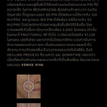
ปล่อยพลังงานลงสู่ชั้นผิวได้ลึกอย่างแม่นยำผ่านปลาย
PIN
ที่มี
ขนาดเล็ก ในการ
RESURFACING
ผิวอย่างจำเพาะเจาะจงกับ
ปัญหาผิว ทั้งรูปแบบของ 80
PIN
(ให้พลังงานได้มากถึง 124
MJ
/
PIN
) และ
รูปแบบ
160
PIN
(ให้พลังงานได้มากถึง 62
MJ
/
PIN
) จึงช่วยรักษาปัญหาหลุมสิวชั้นลึกได้ดียิ่งขึ้น โดย
บาดแผลที่เกิดขึ้นจะมีขนาดเล็กเพียง 3,000 ไมครอน เท่านั้น
ในขณะที่
FRACTIONAL
RF
ทั่วไป
จะมีขนาดใหญ่ถึง
57,226
ไมครอน
เลยทีเดียว
นอกจากนั้นโดยปกติกระบวนการในการ
รักษาแผลของร่างกายจะเริ่มซ่อมแซมจากขอบแผลเข้าไป
ลักษณะการเกิดแผลซึ่งเป็นวงกลมของเทคโนโลยีอื่น จึงมี
HEALING
PROCESS
ที่นานกว่า และ
DOWNTIME
เยอะกว่า
เมื่อเทียบกับลักษณะแผลขนาดเล็กที่เป็นสี่เหลี่ยม มีแนวยาวและ
แคบของ
VENUS
VIVA