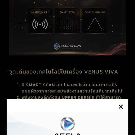
จุดเด่นของเทคโนโลยีในเครื่อง VENUS VIVA
มี
SMART
SCAN
สุ่มปล่อยพลังงาน ลดอาการเบิร์
นบนผิวจากการสะสมพลังงานความร้อนที่มากเกินไป
พลังงานลงลึกถึงชั้น
UPPER
DERMIS
ทำให้สามารถ
รักษาหลุมสิวที่ลึก ๆ ได้มากกว่า เมื่อเทียบกับ
เทคโนโลยีในกลุ่มเดียวกัน
หัว
TIP
ทรง
CONE
SHAPED
PINS
ทำให้แผลขนาด
เล็กเพียง 3,000 ไมครอน แต่ยังคงให้ผลของ
ABLATION
ที่ลงได้ลึกถึงชั้น
DERMIS
ส่งผลให้เกิด