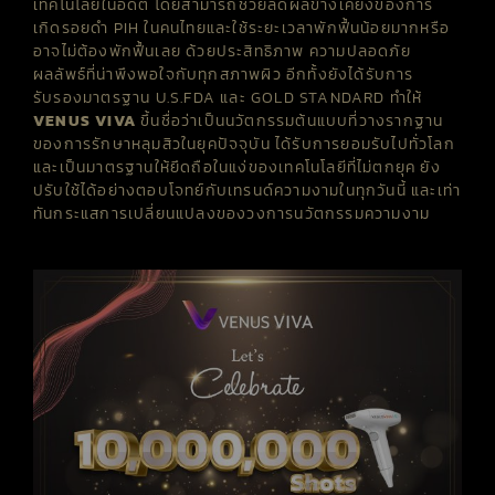
เทคโนโลยีในอดีต โดยสามารถช่วยลดผลข้างเคียงของการ
เกิดรอยดำ PIH ในคนไทยและใช้ระยะเวลาพักฟื้นน้อยมากหรือ
อาจไม่ต้องพักฟื้นเลย ด้วยประสิทธิภาพ ความปลอดภัย
ผลลัพธ์ที่น่าพึงพอใจกับทุกสภาพผิว อีกทั้งยังได้รับการ
รับรองมาตรฐาน U.S.FDA และ GOLD STANDARD ทำให้
VENUS
VIVA
ขึ้นชื่อว่าเป็นนวัตกรรมต้นแบบที่วางรากฐาน
ของการรักษาหลุมสิวในยุคปัจจุบัน ได้รับการยอมรับไปทั่วโลก
และเป็นมาตรฐานให้ยึดถือในแง่ของเทคโนโลยีที่ไม่ตกยุค ยัง
ปรับใช้ได้อย่างตอบโจทย์กับเทรนด์ความงามในทุกวันนี้ และเท่า
ทันกระแสการเปลี่ยนแปลงของวงการนวัตกรรมความงาม