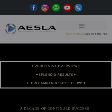
✦VENUS VIVA OVERVIEW✦
✦SPLENDID RESULTS✦
✦JOIN CAMPAIGN "LET'S GLOW"✦
A DECADE OF CONTINUED SUCCESS.