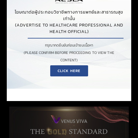
การสร้างคอลลาเจนและอีลาสตินมากขึ้น กระตุ้นการ
ซ่อมแซมผิวใหม่ได้อย่างมีประสิทธิภาพ
โฆษณาต่อผู้ประกอบวิชาชีพทางการแพทย์และสาธารณสุข
แผลรูปทรงเหลี่ยมเล็กมาก ๆ (
MICROWOUNDS
) เล็ก
เท่านั้น
กว่าเครื่องอื่นในตลาดถึง 20 เท่า ทำให้แผลสมานได้ไว
(ADVERTISE TO HEALTHCARE PROFESSIONAL AND
ส่งผลให้กระบวนการ
HEALING
PROCESS
ไวกว่า และ
HEALTH OFFICIAL)
มีระยะการพักฟื้น (
DOWNTIME
) สั้นกว่า ลดการเกิด
PIH
กรุณากดยืนยันก่อนเข้าชมเนื้อหา
กระตุ้นคอลลาเจน
(PLEASE CONFIRM BEFORE PROCEEDING TO VIEW THE
ผิวเรียบเนียน
CONTENT)
รอยแผลขนาดเล็ก
CLICK HERE
ไม่ต้องใช้เวลาพักฟื้น
เจ็บน้อยกว่า
เหมาะกับทุกสภาพผิว