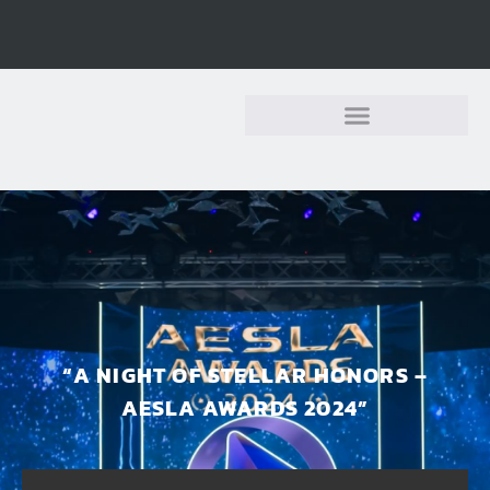
อุปกรณ์เสริม & กลุ่มฉีด
“A NIGHT OF STELLAR HONORS –
AESLA AWARDS 2024”