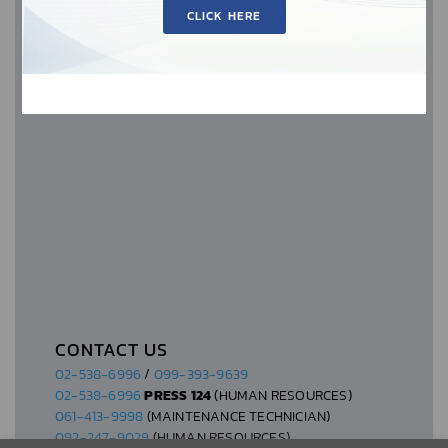
CLICK HERE
PANNA EKKAMAI-RAMINTRA (CENTRAL FESTIVAL
EASTVILLE) 106 SOI NAK-NIWAT 6 LADPRAO,
BANGKOK 10230, THAILAND.
OPEN ON MON – FRI 09:00-18:00
CONTACT US
02-538-6996
/
099-393-9639
02-538-6996
PRESS 124
(HUMAN RESOURCES)
061-413-9998
(MAINTENANCE TECHNICIAN)
092-247-9029
(HUMAN RESOURCES)