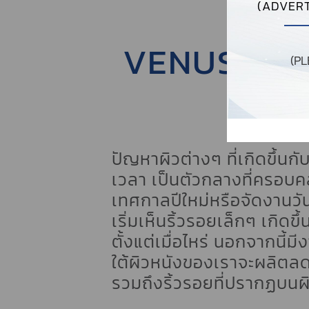
(ADVERT
VENUS LEGA
(P
ด
ปัญหาผิวต่างๆ ที่เกิดขึ้นกั
เวลา เป็นตัวกลางที่ครอบคลุ
เทศกาลปีใหม่หรือจัดงานวันเก
เริ่มเห็นริ้วรอยเล็กๆ เกิดขึ
ตั้งแต่เมื่อไหร่ นอกจากนี้ม
ใต้ผิวหนังของเราจะผลิตลด
รวมถึงริ้วรอยที่ปรากฏบนผ