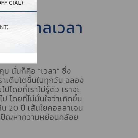
FFICIAL)
หนือกาลเวลา
NT)
IM
ม นั่นก็คือ “เวลา” ซึ่ง
ราเติบโตขึ้นในทุกวัน ฉลอง
ปโดยที่เราไม่รู้ตัว เราจะ
 โดยที่ไม่มั่นใจว่าเกิดขึ้น
ุเกิน 20 ปี เส้นใยคอลลาเจน
ของปัญหาความหย่อนคล้อย