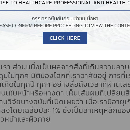
ISE TO HEALTHCARE PROFESSIONAL AND HEALTH O
กรุณากดยืนยันก่อนเข้าชมเนื้อหา
CY มิติความงามที่เ
LEASE CONFIRM BEFORE PROCEEDING TO VIEW THE CONTE
้วยนวัตกรรม 4D-SL
CLICK HERE
บเรา ส่วนหนึ่งเป็นผลจากสิ่งที่เกินความควบคุ
มในทุกๆ มิติของโลกที่เราอาศัยอยู่ การที่เ
ิดในทุกปี ทุกๆ อย่างสื่อถึงเวลาที่ผ่านเลยไ
้นบนใบหน้าหรือหางตา เห็นเส้นผมที่เปลี่ยนสีไป
ีงานวิจัยบางฉบับที่เปิดเผยว่า เมื่อเรามีอาย
ลงโดยเฉลี่ยปีละ 1% ซึ่งเป็นสาเหตุหลัก
ิวหน้าและผิวกาย