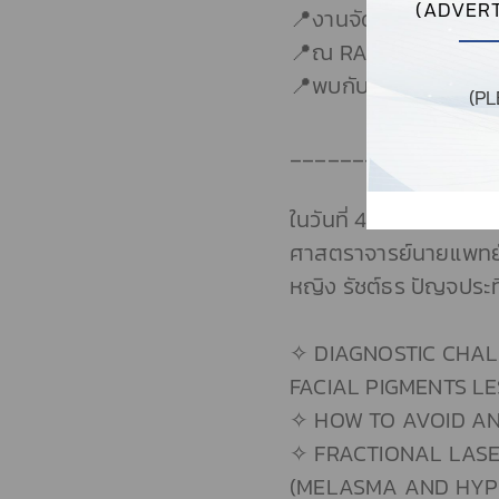
(ADVERT
📍งานจัดเพียง 4 วัน (
📍ณ RADISSON BLU 
📍พบกับบูธ TECHNICAL
(P
________________
ในวันที่ 4 กันยายน 256
ศาสตราจารย์นายแพทย์
หญิง รัชต์ธร ปัญจประ
✧ DIAGNOSTIC CHA
FACIAL PIGMENTS LE
✧ HOW TO AVOID A
✧ FRACTIONAL LASE
(MELASMA AND HYP