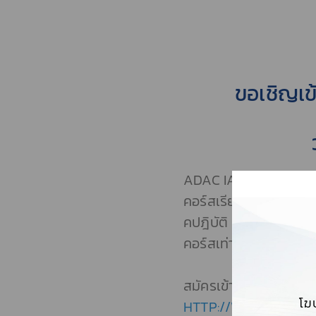
ขอเชิญเข
ADAC IAS 2022 หรือ
คอร์สเรียนแบบเจาะลึกเ
คปฎิบัติ (HANDS-ON WO
คอร์สเท่านั้น!
สมัครเข้าร่วมได้ที่ลิงค์
โฆ
HTTP://WWW.ADAC