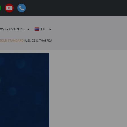
WS & EVENTS
TH