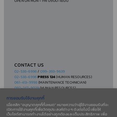
OPEN ON MON – FRI 09:00-18:00
AVOCADO CLINIC (DRC CLINIC)
AWIKA CLINIC
AYE SAYS CLINIC
CONTACT US
BAAN DR.FRUIT CLINIC
02-538-6996
/
099-393-9639
02-538-6996
PRESS 124
(HUMAN RESOURCES)
061-413-9998
(MAINTENANCE TECHNICIAN)
BAAN DR.FRUIT CLINIC (สาขานครปฐม)
092-247-9029
(HUMAN RESOURCES)
การยอมรับใช้งานคุกกี้
BAAN DR.FRUIT CLINIC (สาขานครปฐม)
เมื่อคลิก "อนุญาตคุกกี้ทั้งหมด" หมายความว่าผู้ใช้งานยอมรับที่จะ
เปิดการใช้งานคุกกี้เพื่อวัตถุประสงค์ต่าง ๆ ดังต่อไปนี้ เพื่อให้
เว็บไซต์สามารถทำงานได้อย่างถูกต้องและเต็มประสิทธิภาพ เพื่อ
© 2026 AESLA CO., LTD.