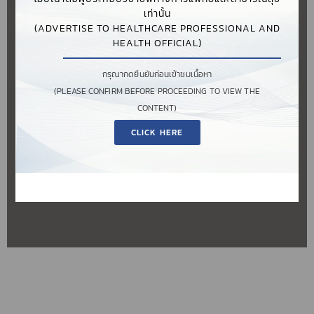
GEOPOSITION
เท่านั้น
ADENAA CLINIC
(ADVERTISE TO HEALTHCARE PROFESSIONAL AND
HEALTH OFFICIAL)
กรุณากดยืนยันก่อนเข้าชมเนื้อหา
ADORE CLINIC SRINAKARIN
LOCATE
(PLEASE CONFIRM BEFORE PROCEEDING TO VIEW THE
CONTENT)
ADVANCE CLINIC
CLICK HERE
AES CLASS CLINIC
AES CLASS CLINIC
AES CLASS CLINIC (สาขาชิดลม)