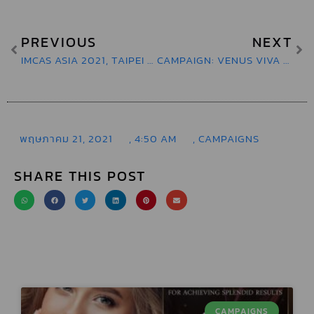
AES CLASS CLINIC CENTRAL
CHONBURI
PREVIOUS
NEXT
IMCAS ASIA 2021, TAIPEI & ONLINE
CAMPAIGN: VENUS VIVA FLAWLESS RESURFACING SKIN​
AES CLASS CLINIC ESPLANADE
RATCHADA
AES CLASS CLINIC นครปฐม
พฤษภาคม 21, 2021
,
4:50 AM
,
CAMPAIGNS
SHARE THIS POST
AES CLASS CLINIC พารากอน
AESSENSE CLINIC สาขาภูเก็ต
AESTA CLINIC
CAMPAIGNS