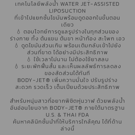
เทคโนโลยีพลังน้ำ WATER JET-ASSISTED
LIPOSUCTION
ที่เข้าไปแยกชั้นไขมันพร้อมดูดออกในขั้นตอน
เดียว
💧 ตอบโจทย์การดูแลรูปร่างในทุกส่วนของ
ร่างกาย ทั้ง ต้นแขน ต้นขา หน้าท้อง สะโพก เอว
💧 ดูดไขมันส่วนเกิน พร้อมเติมกลับเข้าไปยัง
ส่วนที่ขาด ได้อย่างมีประสิทธิภาพ
💧 ใช้เวลาไม่นาน ไม่ต้องใช้ยาสลบ
💧 ระยะพักฟื้นสั้น และเห็นผลลัพธ์การลดลง
ของสัดส่วนได้ทันที
BODY-JET® เพิ่มความมั่นใจ ปรับรูปร่าง
สะดวก รวดเร็ว เต็มเปี่ยมด้วยประสิทธิภาพ
สำหรับหนุ่มสาวที่อยากพิชิตหุ่นวาฬ ด้วยพลังน้ำ
อันอ่อนโยนจาก BODY-JET® ภายใต้มาตรฐาน
U.S. & THAI FDA
ค้นหาคลินิกชั้นนำที่ให้บริการใกล้คุณ ได้ที่ด้าน
ล่างนี้