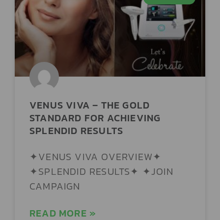
AESTHETE CLINIC
AESTIMA CLINIC สาขาสีลม
AESTIMA CLINIC สาขาอโศก
VENUS VIVA – THE GOLD
AFTERGLOW CLINIC
STANDARD FOR ACHIEVING
SPLENDID RESULTS
AILEEN CLINIC
✦VENUS VIVA OVERVIEW✦
✦SPLENDID RESULTS✦ ✦JOIN
AIRIS CLINIC
CAMPAIGN
ALFAR VILLE CLINIC
READ MORE »