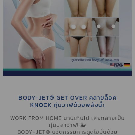
BODY-JET® GET OVER คลายล็อค
KNOCK หุ่นวาฬด้วยพลังน้ำ
WORK FROM HOME นานเกินไป เลยกลายเป็น
หุ่นปลาวาฬ! 🐳
BODY-JET® นวัตกรรมการดูดไขมันด้วย