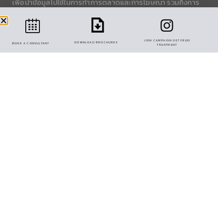
เพื่อนำข้อมูลไปใช้ในการทำการตลาดและการโฆษณา รวมถึงการ
แบ่งปันข้อมูลการใช้งานกับพาร์ทเนอร์โซเชียลมีเดีย
การตั้งค่าคุกกี้
ยอมรับทั้งหมด
LEARN MORE
JOIN CAMPAIGN GET FREE!
DOWNLOAD BROCHURES
BOOK A CONSULTANT
TREATMENT
PANNA EKKAMAI-RAMINTRA (CENTRAL FESTIVAL
EASTVILLE) 106 SOI NAK-NIWAT 6 LADPRAO,
BANGKOK 10230, THAILAND.
OPEN ON MON – FRI 09:00-18:00