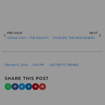
PREVIOUS
NEXT
VENUS VIVA – THE GOLD STANDARD FOR ACHIEVING SPLENDID RESULTS
CFU ÈLIFE, THE NEW GENERATION OF HIGH-INTENSITY FOCUSED ULTRASOUND
มิถุนายน 6, 2024
,
5:40 PM
,
AESTHETIC TRENDS
SHARE THIS POST