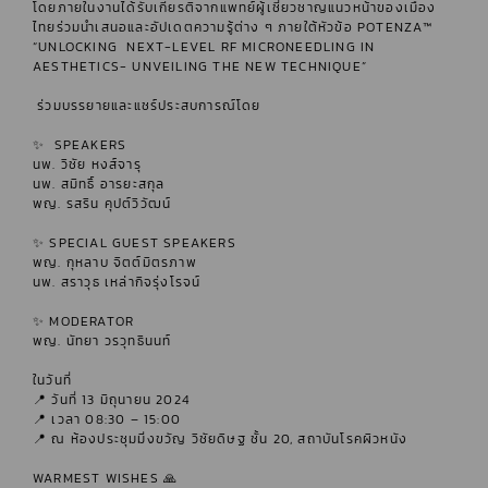
โดยภายในงานได้รับเกียรติจากแพทย์ผู้เชี่ยวชาญแนวหน้าของเมือง
ไทยร่วมนำเสนอและอัปเดตความรู้ต่าง ๆ ภายใต้หัวข้อ
POTENZA™
“UNLOCKING NEXT-LEVEL RF MICRONEEDLING IN
AESTHETICS- UNVEILING THE NEW TECHNIQUE”
ร่วมบรรยายและแชร์ประสบการณ์โดย
✨ SPEAKERS
นพ. วิชัย หงส์จารุ
นพ. สมิทธิ์ อารยะสกุล
พญ. รสริน คุปต์วิวัฒน์
✨ SPECIAL GUEST SPEAKERS
พญ. กุหลาบ จิตต์มิตรภาพ
นพ. สราวุธ เหล่ากิจรุ่งโรจน์
✨ MODERATOR
พญ. นัทยา วรวุทธินนท์
ในวันที่
📍 วันที่ 13 มิถุนายน 2024
📍 เวลา 08:30 – 15:00
📍 ณ ห้องประชุมมิ่งขวัญ วิชัยดิษฐ ชั้น 20, สถาบันโรคผิวหนัง
WARMEST WISHES 🙏