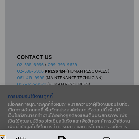
CONTACT US
02-538-6996
/
099-393-9639
02-538-6996
PRESS 124
(HUMAN RESOURCES)
061-413-9998
(MAINTENANCE TECHNICIAN)
092-247-9029
(HUMAN RESOURCES)
การยอมรับใช้งานคุกกี้
เมื่อคลิก "อนุญาตคุกกี้ทั้งหมด" หมายความว่าผู้ใช้งานยอมรับที่จะ
เปิดการใช้งานคุกกี้เพื่อวัตถุประสงค์ต่าง ๆ ดังต่อไปนี้ เพื่อให้
เว็บไซต์สามารถทำงานได้อย่างถูกต้องและเต็มประสิทธิภาพ เพื่อ
© 2026 AESLA CO., LTD.
เปิดใช้คุณสมบัติของโซเชียลมีเดีย และเพื่อวิเคราะห์การเข้าใช้งาน
PRIVACY POLICY
เพื่อนำข้อมูลไปใช้ในการทำการตลาดและการโฆษณา รวมถึงการ
แบ่งปันข้อมูลการใช้งานกับพาร์ทเนอร์โซเชียลมีเดีย