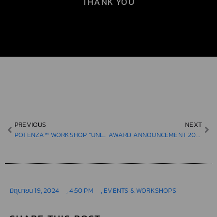
THANK YOU
PREVIOUS
NEXT
POTENZA™ WORKSHOP “UNLOCKING NEXT-LEVEL RF MICRONEEDLING IN AESTHETICS- UNVEILING THE NEW TECHNIQUE”
AWARD ANNOUNCEMENT 2024
มิถุนายน 19, 2024
,
4:50 PM
,
EVENTS & WORKSHOPS