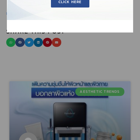
CLICK HERE
กันยายน 17, 2024
,
11:38 AM
,
AESTHETIC TRENDS
SHARE THIS POST
AESTHETIC TRENDS