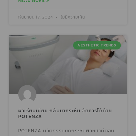
READ MORE »
กันยายน 17, 2024
ไม่มีความเห็น
AESTHETIC TRENDS
ผิวเรียบเนียน กลับมากระชับ จัดการได้ด้วย
POTENZA
POTENZA นวัตกรรมยกกระชับผิวหน้าที่ตอบ