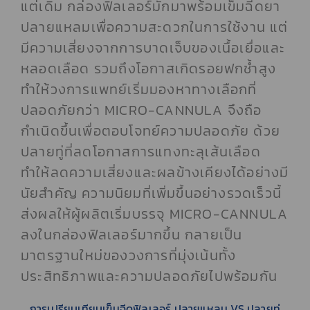
แต่เดิม กล่องฟิลเลอร์มักมาพร้อมเข็มฉีดยา
ปลายแหลมเพื่อความสะดวกในการใช้งาน แต่
มีความเสี่ยงจากการบาดเจ็บของเนื้อเยื่อและ
หลอดเลือด รวมถึงโอกาสเกิดรอยฟกช้ำสูง
ทำให้วงการแพทย์เริ่มมองหาทางเลือกที่
ปลอดภัยกว่า MICRO-CANNULA จึงถือ
กำเนิดขึ้นเพื่อตอบโจทย์ความปลอดภัย ด้วย
ปลายทู่ที่ลดโอกาสการแทงทะลุเส้นเลือด
ทำให้ลดความเสี่ยงและผลข้างเคียงได้อย่างมี
นัยสำคัญ ความนิยมที่เพิ่มขึ้นอย่างรวดเร็วนี้
ส่งผลให้ผู้ผลิตเริ่มบรรจุ MICRO-CANNULA
ลงในกล่องฟิลเลอร์มากขึ้น กลายเป็น
มาตรฐานใหม่ของวงการที่มุ่งเน้นทั้ง
ประสิทธิภาพและความปลอดภัยไปพร้อมกัน
การเปรียบเทียบเข็มฉีดฟิลเลอร์ ปลายแหลม VS ปลายทู่