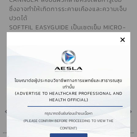
ซึ่งอาจทำให้เกิดการระคายเคืองและความเจ็บ
ปวดได้
SOFTFIL EASYGUIDE เป็นเซตเข็ม MICRO-
CANNULA ที่มาพร้อมกับอุปกรณ์นำทางเข็ม
หรือ เข็ม PILOT รูปทรงตัว V ที่ถูกออกแบบ
เป็นเอกลักษณ์ มีลักษณะเป็นเพียงครึ่งหนึ่ง
ของเข็ม ช่วยให้แพทย์สามารถเปิดรูในผิว
พร้อมกับสอดเข็ม MICRO-CANNULA ลงไป
โฆษณาต่อผู้ประกอบวิชาชีพทางการแพทย์และสาธารณสุข
ในผิวได้อย่างสะดวก มั่นคง และแม่นยำ
เท่านั้น
(ADVERTISE TO HEALTHCARE PROFESSIONAL AND
HEALTH OFFICIAL)
PREVIOUS
NEXT
กรุณากดยืนยันก่อนเข้าชมเนื้อหา
บอกลาหลุมสิว กับ NANOFRACTIONAL RF เปลี่ยนผิวคุณให้เรียบเนียน
การกำจัดขนด้วยเครื่อง DIODE LASER มีประสิทธิภาพและความปลอดภัย
(PLEASE CONFIRM BEFORE PROCEEDING TO VIEW THE
CONTENT)