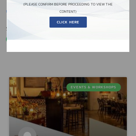
(PLEASE CONFIRM BEFORE PROCEEDING TO VIEW THE
กันยายน 5, 2023
,
3:59 PM
,
EVENTS & WORKSHOPS
CONTENT)
CLICK HERE
SHARE THIS POST
EVENTS & WORKSHOPS