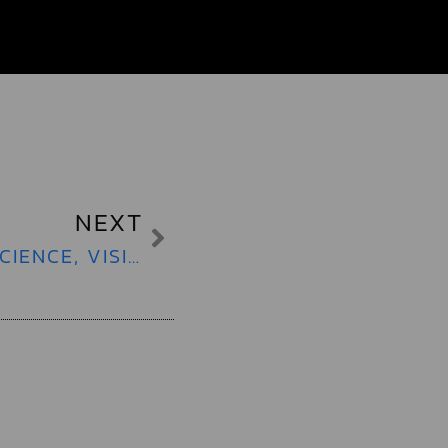
NEXT
SEEING IS BELIEVING | TRUSTED SCIENCE, VISIBLE RESULTS WITH POLYNUCLEOTIDES