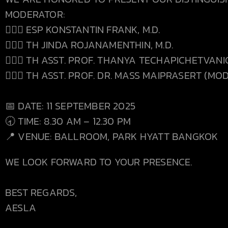
MODERATOR:
👨🏻‍⚕️ ESP KONSTANTIN FRANK, M.D.
👨🏻‍⚕️ TH JINDA ROJANAMENTHIN, M.D.
👩🏻‍⚕️ TH ASST. PROF. THANYA TECHAPICHETVANIC
👨🏻‍⚕️ TH ASST. PROF. DR. MASS MAIPRASERT (M
📅
DATE:
11
SEPTEMBER 2025
🕣
TIME:
8.30 AM – 12.30 PM
📍
VENUE: BALLROOM, PARK HYATT BANGKOK
WE LOOK FORWARD TO YOUR PRESENCE.
BEST REGARDS,
AESLA