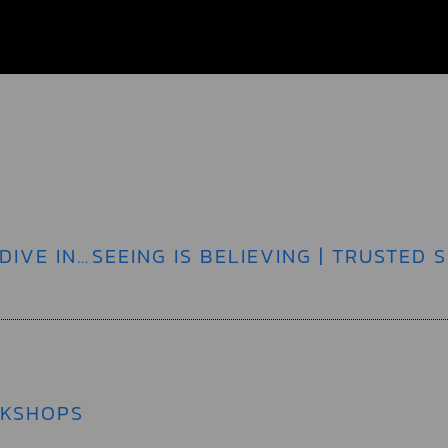
JOIN US AT IMCAS ASIA 2025 TO DEEP DIVE INTO CUTTING-EDGE TECHNIQUES AND TREATMENTS FROM LEADING EXPERTS IN DERMATOLOGY, PLASTIC SURGERY, AND AGING SCIENCE.
RKSHOPS