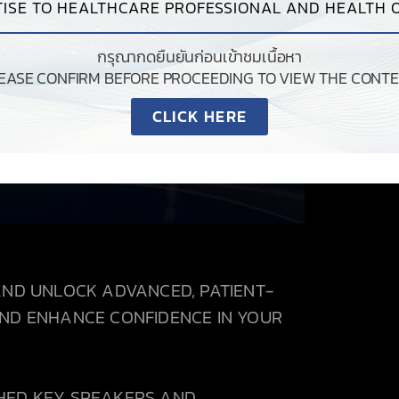
ISE TO HEALTHCARE PROFESSIONAL AND HEALTH O
กรุณากดยืนยันก่อนเข้าชมเนื้อหา
LEASE CONFIRM BEFORE PROCEEDING TO VIEW THE CONTE
CLICK HERE
AND UNLOCK ADVANCED, PATIENT-
AND ENHANCE CONFIDENCE IN YOUR
SHED KEY SPEAKERS AND